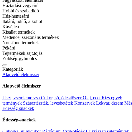
Fagyasztott élelmiszer
Háztartási-vegyiárú
Vélemények (0)
Hobbi és szabadidő
Hús-hentesárú
Vevői vélemények
Italárú, üdítő, alkohol
Kávé,tea
Vevői értékelés
Kisállat termékek
Medence, szezonális termékek
Non-food termékek
0
Pékárú
0 Értékelés
Tejtermékek,sajt,tojás
Csillag 5
Zöldség-gyümölcs
(0)
Csillag 4
Kategóriák
(0)
Alapvető élelmiszer
Csillag 3
(0)
Csillag 2
Alapvető élelmiszer
(0)
Csillag 1
Liszt, zsemlemorzsa
Cukor, só, édesítőszer
Olaj, ecet
Rízs egyéb
(0)
termények
Száraztészták, levesbetétek
Konzervek
Lekvár, dzsem
Mé
Értékeld elsőként: “Dax cat nedves hal 415g”
Édesség-snackek
Az email címet nem tesszük közzé.
A kötelező mezőket
*
karakterrel
Édesség-snackek
jelöltük
Cukorka, gumicukor
Rágógumi
Csokoládék
Cukrászati sütemények