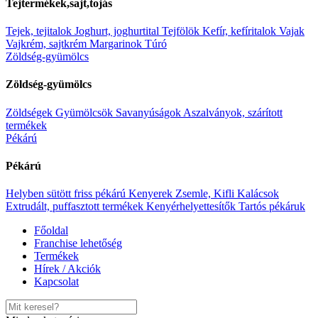
Tejtermékek,sajt,tojás
Kapcsolódó
termékek
Tejek, tejitalok
Joghurt, joghurtital
Tejfölök
Kefír, kefíritalok
Vajak
Vajkrém, sajtkrém
Margarinok
Túró
Zöldség-gyümölcs
Dax dog máj 1240g
Zöldség-gyümölcs
Tovább
Kívánságlistára
Zöldségek
Gyümölcsök
Savanyúságok
Aszalványok, szárított
Gyors megtekintés
termékek
Tovább
Pékárú
Kívánságlistára
Pékárú
Dax dog máj 1240g
Helyben sütött friss pékárú
Kenyerek
Zsemle, Kifli
Kalácsok
Extrudált, puffasztott termékek
Kenyérhelyettesítők
Tartós pékáruk
Category:
Kisállat termékek
|
SKU:
5999508137705
Ft
379.00
Főoldal
Tovább
Franchise lehetőség
Kívánságlistára
Termékek
Gyors megtekintés
Hírek / Akciók
Kapcsolat
Dax cat nedves marha 415g