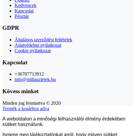
Kedvencek
Kapcsolat
Pénztár
GDPR
Általános szerződési feltételek
Adatvédelmi nyilatkozat
Cookie nyilatkozat
Kapcsolat
+36707713912
info@millauzletek.hu
Kövess minket
Minden jog fenntartva © 2020
Termék a kosárhoz adva
A weboldalon a minőségi felhasználói élmény érdekében
sütiket használunk.
Ismerje meg tájékoztatónkat arról, hogy milyen sütiket