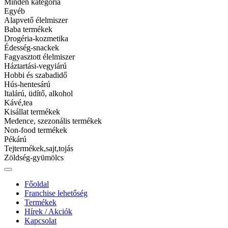
Minden kategória
Tovább
Egyéb
Kívánságlistára
Alapvető élelmiszer
Gyors megtekintés
Baba termékek
Tovább
Drogéria-kozmetika
Kívánságlistára
Édesség-snackek
Fagyasztott élelmiszer
Háztartási-vegyiárú
Dax cat nedves marha 415g
Hobbi és szabadidő
Hús-hentesárú
Category:
Kisállat termékek
|
SKU:
5999508137552
Italárú, üdítő, alkohol
Ft
159.00
Kávé,tea
Tovább
Kisállat termékek
Kívánságlistára
Medence, szezonális termékek
Gyors megtekintés
Non-food termékek
Pékárú
Tejtermékek,sajt,tojás
Dax dog nedves marha 415g
Zöldség-gyümölcs
Tovább
Főoldal
Kívánságlistára
Franchise lehetőség
Gyors megtekintés
Termékek
Tovább
Hírek / Akciók
Kívánságlistára
Kapcsolat