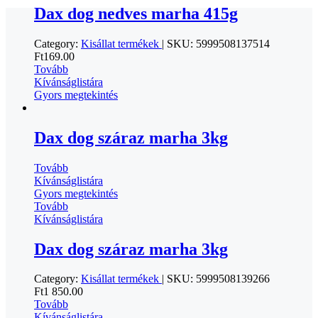
Dax dog nedves marha 415g
Category:
Kisállat termékek
|
SKU:
5999508137514
Ft
169.00
Tovább
Kívánságlistára
Gyors megtekintés
Dax dog száraz marha 3kg
Tovább
Kívánságlistára
Gyors megtekintés
Tovább
Kívánságlistára
Dax dog száraz marha 3kg
Category:
Kisállat termékek
|
SKU:
5999508139266
Ft
1 850.00
Tovább
Kívánságlistára