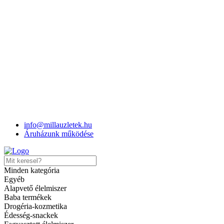
Milla
>
Termékek
>
Dax cat nedves hal 415g
info@millauzletek.hu
Áruházunk működése
Dax cat nedves hal 415g
Minden kategória
Egyéb
Cikkszám:
5999508137569
Kategória:
Kisállat termékek
Alapvető élelmiszer
Share
Baba termékek
Hozzáadás a kívánságlistához
Drogéria-kozmetika
Édesség-snackek
Elfogyott