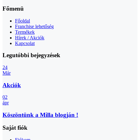
Főmenü
Főoldal
Franchise lehetőség
Termékek
Hírek / Akciók
Kapcsolat
Legutóbbi bejegyzések
24
Már
Akciók
02
ápr
Köszöntünk a Milla blogján !
Saját fiók
Fiókom