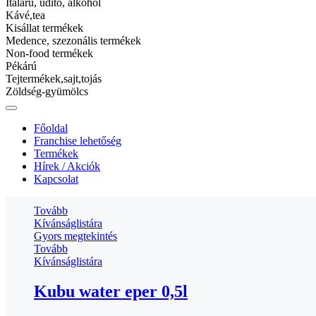
Gyors megtekintés
Italárú, üdítő, alkohol
Tovább
Kávé,tea
Kívánságlistára
Kisállat termékek
Medence, szezonális termékek
Non-food termékek
FÜTYÚLÖS MÉZES BARACK
Pékárú
Tejtermékek,sajt,tojás
Category:
Italárú, üdítő, alkohol
Röviditalok
|
SKU:
59950994
Zöldség-gyümölcs
Ft
3 799.00
Tovább
Kívánságlistára
Főoldal
Gyors megtekintés
Franchise lehetőség
Termékek
Hírek / Akciók
Kubu water eper 0,5l
Kapcsolat
Tovább
Kívánságlistára
Gyors megtekintés
Tovább
Kívánságlistára
Kubu water eper 0,5l