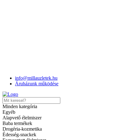
Milla
>
Termékek
>
Dreher24 gránátalma alk.mentes sör
info@millauzletek.hu
Áruházunk működése
Dreher24 gránátalma alk.mente
Minden kategória
Egyéb
Cikkszám:
5901359094175
Kategóriák:
Italárú, üdítő, alkohol
,
Sörök
Alapvető élelmiszer
Share
Baba termékek
Hozzáadás a kívánságlistához
Drogéria-kozmetika
Édesség-snackek
Elfogyott