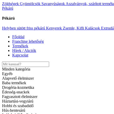
Zöldségek
Gyümölcsök
Savanyúságok
Aszalványok, szárított termék
Pékárú
Apenta vitamixx alma-mangó 1,5l
Pékárú
Tovább
Kívánságlistára
Helyben sütött friss pékárú
Kenyerek
Zsemle, Kifli
Kalácsok
Extrudá
Gyors megtekintés
Tovább
Főoldal
Kívánságlistára
Franchise lehetőség
Termékek
Apenta vitamixx alma-mangó 1,5l
Hírek / Akciók
Kapcsolat
Category:
Ásványvíz
Italárú, üdítő, alkohol
|
SKU:
599882150
Ft
379.00
Minden kategória
Tovább
Egyéb
Kívánságlistára
Alapvető élelmiszer
Gyors megtekintés
Baba termékek
Drogéria-kozmetika
Édesség-snackek
FÜTYÚLÖS MÉZES BARACK
Fagyasztott élelmiszer
Háztartási-vegyiárú
Tovább
Hobbi és szabadidő
Kívánságlistára
Hús-hentesárú