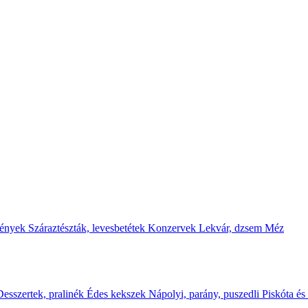
mények
Száraztészták, levesbetétek
Konzervek
Lekvár, dzsem
Méz
jelöltük
Desszertek, pralinék
Édes kekszek
Nápolyi, parány, puszedli
Piskóta és