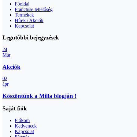
Főoldal
Franchise lehetőség
Termékek
Hírek / Akciók
Kapcsolat
Legutóbbi bejegyzések
24
Már
Akciók
02
ápr
Köszöntünk a Milla blogján !
Saját fiók
Fiókom
Kedvencek
Kapcsolat
Pénztár