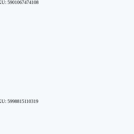
KU:
5901067474108
KU:
5998815110319