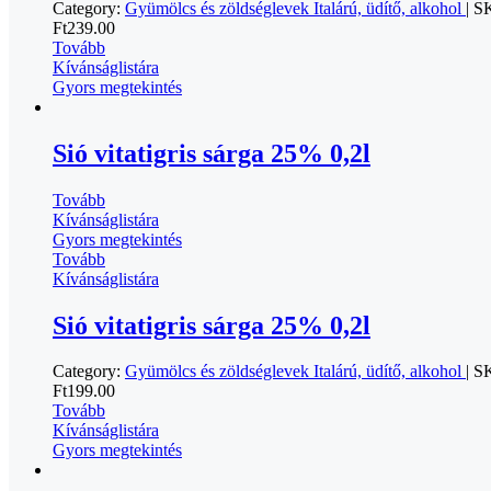
Category:
Gyümölcs és zöldséglevek
Italárú, üdítő, alkohol
|
S
Ft
239.00
Tovább
Kívánságlistára
Gyors megtekintés
Sió vitatigris sárga 25% 0,2l
Tovább
Kívánságlistára
Gyors megtekintés
Tovább
Kívánságlistára
Sió vitatigris sárga 25% 0,2l
Category:
Gyümölcs és zöldséglevek
Italárú, üdítő, alkohol
|
S
Ft
199.00
Tovább
Kívánságlistára
Gyors megtekintés