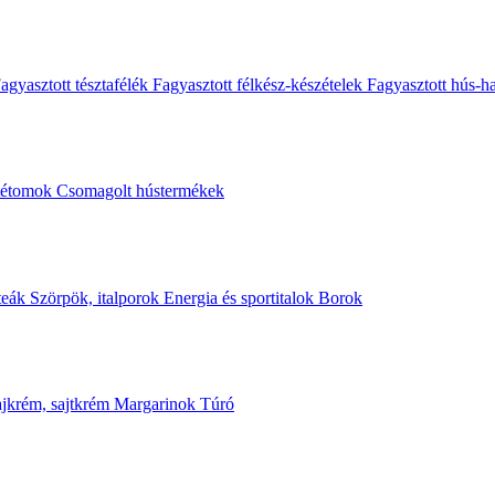
agyasztott tésztafélék
Fagyasztott félkész-készételek
Fagyasztott hús-h
stétomok
Csomagolt hústermékek
n a következő hozzászólásomhoz.
teák
Szörpök, italporok
Energia és sportitalok
Borok
jkrém, sajtkrém
Margarinok
Túró