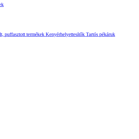
ek
lt, puffasztott termékek
Kenyérhelyettesítők
Tartós pékáruk
1262