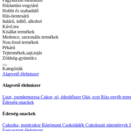
Fagyasztott élelmiszer
Háztartási-vegyiárú
Vélemények (0)
Hobbi és szabadidő
Hús-hentesárú
Vevői vélemények
Italárú, üdítő, alkohol
Kávé,tea
Vevői értékelés
Kisállat termékek
Medence, szezonális termékek
Non-food termékek
0
Pékárú
0 Értékelés
Tejtermékek,sajt,tojás
Csillag 5
Zöldség-gyümölcs
(0)
Csillag 4
Kategóriák
(0)
Alapvető élelmiszer
Csillag 3
(0)
Csillag 2
Alapvető élelmiszer
(0)
Csillag 1
Liszt, zsemlemorzsa
Cukor, só, édesítőszer
Olaj, ecet
Rízs egyéb ter
(0)
Édesség-snackek
Értékeld elsőként: “Dreher24 gránátalma alk.mentes sör”
Édesség-snackek
Az email címet nem tesszük közzé.
A kötelező mezőket
*
karakterrel 
Cukorka, gumicukor
Rágógumi
Csokoládék
Cukrászati sütemények
A Te értékelésed
Fagyasztott élelmiszer