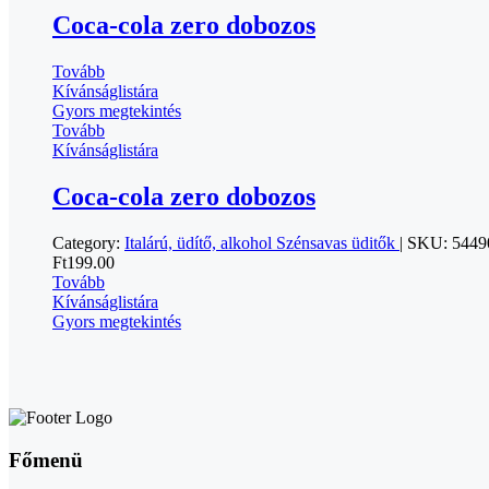
Coca-cola zero dobozos
Tovább
Kívánságlistára
Gyors megtekintés
Tovább
Kívánságlistára
Coca-cola zero dobozos
Category:
Italárú, üdítő, alkohol
Szénsavas üditők
|
SKU:
5449
Ft
199.00
Tovább
Kívánságlistára
Gyors megtekintés
Főmenü