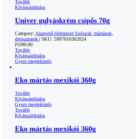
Tovább
Kívánságlistára
Univer gulyáskrém csípős 70g
Category:
Alapvető élelmiszer
Szószok, mártások,
dresszingek
|
SKU:
5997010302024
Ft
399.00
Tovább
Kívánságlistára
Gyors megtekintés
Eko mártás mexikói 360g
Tovább
Kívánságlistára
Gyors megtekintés
Tovább
Kívánságlistára
Eko mártás mexikói 360g