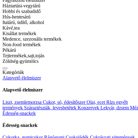
Fagyasztott élelmiszer
Hozzáadás a kívánságlistához
Háztartási-vegyiárú
Hobbi és szabadidő
Elfogyott
Hús-hentesárú
Italárú, üdítő, alkohol
Vélemények (0)
Kávé,tea
Kisállat termékek
Vevői vélemények
Medence, szezonális termékek
Non-food termékek
Pékárú
Vevői értékelés
Tejtermékek,sajt,tojás
Zöldség-gyümölcs
0
0 Értékelés
Kategóriák
Csillag 5
Alapvető élelmiszer
(0)
Csillag 4
Alapvető élelmiszer
(0)
Csillag 3
(0)
Liszt, zsemlemorzsa
Cukor, só, édesítőszer
Olaj, ecet
Rízs egyéb
Csillag 2
termények
Száraztészták, levesbetétek
Konzervek
Lekvár, dzsem
Mé
(0)
Édesség-snackek
Csillag 1
(0)
Édesség-snackek
Értékeld elsőként: “Globus melegsz.hamburger 290g”
Cukorka, gumicukor
Rágógumi
Csokoládék
Cukrászati sütemények