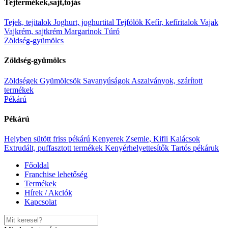
Tejtermékek,sajt,tojás
Még nincsenek értékelések.
Tejek, tejitalok
Joghurt, joghurtital
Tejfölök
Kefír, kefíritalok
Vajak
Kapcsolódó
termékek
Vajkrém, sajtkrém
Margarinok
Túró
Zöldség-gyümölcs
Zöldség-gyümölcs
Univer gulyáskrém csemege 70g
Zöldségek
Gyümölcsök
Savanyúságok
Aszalványok, szárított
termékek
Tovább
Pékárú
Kívánságlistára
Gyors megtekintés
Pékárú
Tovább
Kívánságlistára
Helyben sütött friss pékárú
Kenyerek
Zsemle, Kifli
Kalácsok
Extrudált, puffasztott termékek
Kenyérhelyettesítők
Tartós pékáruk
Univer gulyáskrém csemege 70g
Főoldal
Franchise lehetőség
Category:
Alapvető élelmiszer
Szószok, mártások,
Termékek
dresszingek
|
SKU:
5997010302017
Hírek / Akciók
Ft
299.00
Kapcsolat
Tovább
Kívánságlistára
Gyors megtekintés