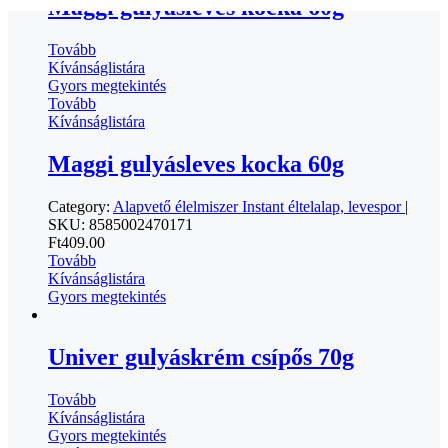
Maggi gulyásleves kocka 60g
Tovább
Kívánságlistára
Gyors megtekintés
Tovább
Kívánságlistára
Maggi gulyásleves kocka 60g
Category:
Alapvető élelmiszer
Instant éltelalap, levespor
|
SKU:
8585002470171
Ft
409.00
Tovább
Kívánságlistára
Gyors megtekintés
Univer gulyáskrém csípős 70g
Tovább
Kívánságlistára
Gyors megtekintés