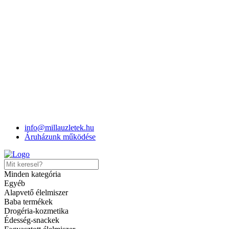
Milla
>
Termékek
>
Globus melegsz.hamburger 290g
info@millauzletek.hu
Áruházunk működése
Globus melegsz.hamburger
Minden kategória
290g
Egyéb
Alapvető élelmiszer
Baba termékek
Cikkszám:
8595139789695
Kategóriák:
Alapvető élelmiszer
,
Drogéria-kozmetika
Konzervek
Édesség-snackek
Share