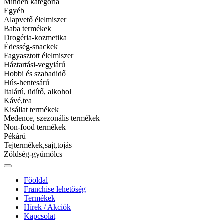
Minden kategória
Egyéb
Alapvető élelmiszer
Gyermelyi tészta 500 g KISKAGYLó
Baba termékek
4 TOJÁS
Drogéria-kozmetika
Édesség-snackek
Fagyasztott élelmiszer
Tovább
Háztartási-vegyiárú
Kívánságlistára
Hobbi és szabadidő
Gyors megtekintés
Hús-hentesárú
Tovább
Italárú, üdítő, alkohol
Kívánságlistára
Kávé,tea
Kisállat termékek
Gyermelyi tészta 500 g KISKAGYLó
Medence, szezonális termékek
Non-food termékek
4 TOJÁS
Pékárú
Tejtermékek,sajt,tojás
Category:
Alapvető élelmiszer
Száraztészták, levesbetétek
|
Zöldség-gyümölcs
SKU:
5997132506560
Ft
649.00
Tovább
Főoldal
Kívánságlistára
Franchise lehetőség
Gyors megtekintés
Termékek
Hírek / Akciók
Kapcsolat