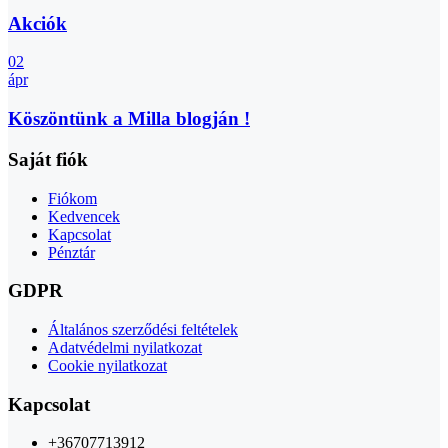
Akciók
02
ápr
Köszöntünk a Milla blogján !
Saját fiók
Fiókom
Kedvencek
Kapcsolat
Pénztár
GDPR
Általános szerződési feltételek
Adatvédelmi nyilatkozat
Cookie nyilatkozat
Kapcsolat
+36707713912