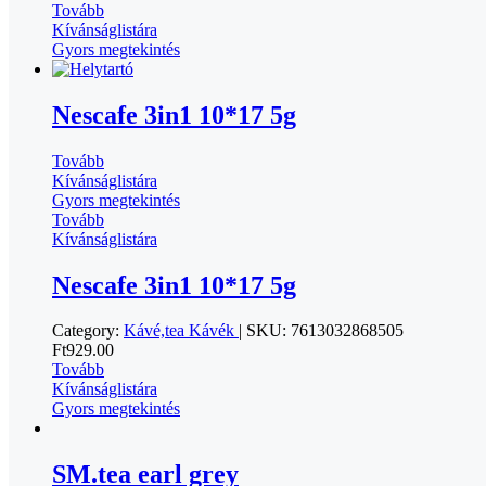
Tovább
Kívánságlistára
Gyors megtekintés
Nescafe 3in1 10*17 5g
Tovább
Kívánságlistára
Gyors megtekintés
Tovább
Kívánságlistára
Nescafe 3in1 10*17 5g
Category:
Kávé,tea
Kávék
|
SKU:
7613032868505
Ft
929.00
Tovább
Kívánságlistára
Gyors megtekintés
SM.tea earl grey