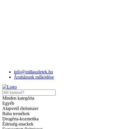
Milla
>
Termékek
>
Nescafe 3in1 Brown Sugar
info@millauzletek.hu
Áruházunk működése
Nescafe 3in1 Brown Sugar
Minden kategória
Egyéb
Cikkszám:
7613034025333
Kategóriák:
Kávé,tea
,
Kávék
Alapvető élelmiszer
Share
Baba termékek
Hozzáadás a kívánságlistához
Drogéria-kozmetika
Édesség-snackek
Vélemények (0)