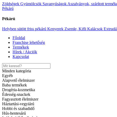
Teekanne green tea
Zöldségek
Gyümölcsök
Savanyúságok
Aszalványok, szárított termék
Pékárú
Tovább
Kívánságlistára
Pékárú
Gyors megtekintés
Tovább
Helyben sütött friss pékárú
Kenyerek
Zsemle, Kifli
Kalácsok
Extrudá
Kívánságlistára
Főoldal
Teekanne green tea
Franchise lehetőség
Termékek
Hírek / Akciók
Category:
Kávé,tea
Teák
|
SKU:
5901086001002
Kapcsolat
Ft
399.00
Tovább
Kívánságlistára
Minden kategória
Gyors megtekintés
Egyéb
Alapvető élelmiszer
Baba termékek
Nescafe gold koffeinmentes 100g
Drogéria-kozmetika
Édesség-snackek
Fagyasztott élelmiszer
Tovább
Háztartási-vegyiárú
Kívánságlistára
Hobbi és szabadidő
Gyors megtekintés
Hús-hentesárú
Tovább