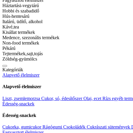
Fagyasztott élelmiszer
Háztartási-vegyiárú
Vevői vélemények
Hobbi és szabadidő
Hús-hentesárú
Italárú, üdítő, alkohol
Vevői értékelés
Kávé,tea
Kisállat termékek
0
Medence, szezonális termékek
0 Értékelés
Non-food termékek
Csillag 5
Pékárú
(0)
Tejtermékek,sajt,tojás
Csillag 4
Zöldség-gyümölcs
(0)
Csillag 3
Kategóriák
(0)
Alapvető élelmiszer
Csillag 2
(0)
Alapvető élelmiszer
Csillag 1
(0)
Értékeld elsőként: “Nescafe 3in1 Brown Sugar”
Liszt, zsemlemorzsa
Cukor, só, édesítőszer
Olaj, ecet
Rízs egyéb ter
Édesség-snackek
Az email címet nem tesszük közzé.
A kötelező mezőket
*
karakterrel 
Édesség-snackek
A Te értékelésed
Cukorka, gumicukor
Rágógumi
Csokoládék
Cukrászati sütemények
Fagyasztott élelmiszer