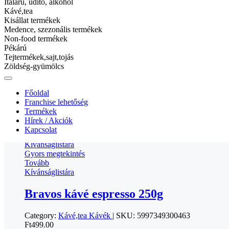
Italárú, üdítő, alkohol
Kívánságlistára
Kávé,tea
Kisállat termékek
Nescafe gold koffeinmentes 100g
Medence, szezonális termékek
Non-food termékek
Category:
Kávé,tea
Kávék
|
SKU:
7613036330688
Pékárú
Ft
3 499.00
Tejtermékek,sajt,tojás
Tovább
Zöldség-gyümölcs
Kívánságlistára
Gyors megtekintés
Főoldal
Franchise lehetőség
Bravos kávé espresso 250g
Termékek
Hírek / Akciók
Kapcsolat
Tovább
Kívánságlistára
Gyors megtekintés
Tovább
Kívánságlistára
Bravos kávé espresso 250g
Category:
Kávé,tea
Kávék
|
SKU:
5997349300463
Ft
499.00