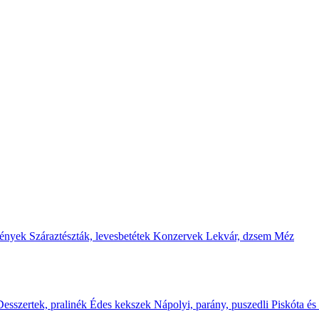
mények
Száraztészták, levesbetétek
Konzervek
Lekvár, dzsem
Méz
jelöltük
Desszertek, pralinék
Édes kekszek
Nápolyi, parány, puszedli
Piskóta és