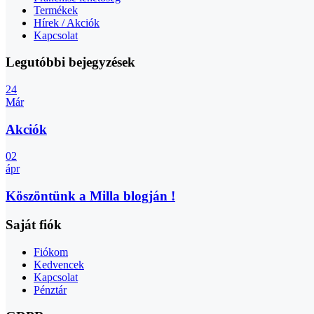
Termékek
Hírek / Akciók
Kapcsolat
Legutóbbi bejegyzések
24
Már
Akciók
02
ápr
Köszöntünk a Milla blogján !
Saját fiók
Fiókom
Kedvencek
Kapcsolat
Pénztár