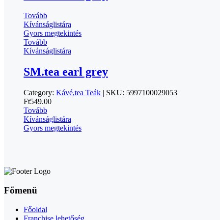
Tovább
Kívánságlistára
Gyors megtekintés
Tovább
Kívánságlistára
SM.tea earl grey
Category:
Kávé,tea
Teák
|
SKU:
5997100029053
Ft
549.00
Tovább
Kívánságlistára
Gyors megtekintés
Főmenü
Főoldal
Franchise lehetőség