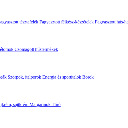
agyasztott tésztafélék
Fagyasztott félkész-készételek
Fagyasztott hús-h
stétomok
Csomagolt hústermékek
n a következő hozzászólásomhoz.
teák
Szörpök, italporok
Energia és sportitalok
Borok
jkrém, sajtkrém
Margarinok
Túró